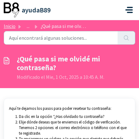
Saltar al contenido principal
ayudaB89
Inicio
...
¿Qué pasa si me olvidé mi contraseña?
¿Qué pasa si me olvidé mi
contraseña?
Modificado el Mie, 1 Oct, 2025 a 10:45 A. M.
Aquí te dejamos los pasos para poder resetear tu contraseña:
Da clic en la opción “¿Has olvidado tu contraseña?
Elije dónde deseas que te enviemos el código de verificación.
Tenemos 2 opciones: el correo electrónico o teléfono con el que
te registraste.
Te enviaremos un código a la opción que elegiste que deberás